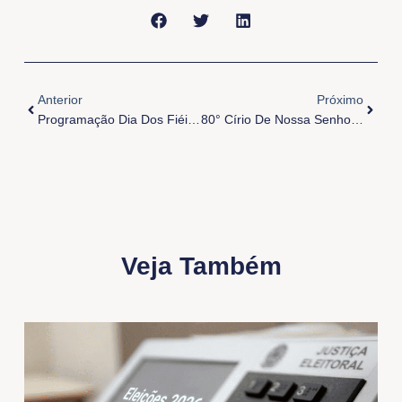
Anterior
Próxi
Anterior
Próximo
Programação Dia Dos Fiéis Falecidos
80° Círio De Nossa Senhora Das Graças -Ananindeua
Veja Também