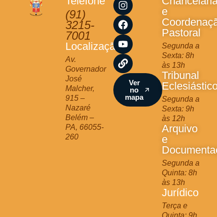
Telefone
Chancelari
n
a
o
i
e
(91)
s
c
u
n
Coordenaç
3215-
t
e
t
k
Pastoral
7001
a
b
u
Localização
Segunda a
g
o
b
Sexta: 8h
r
o
e
Av.
às 13h
a
k
Governador
Tribunal
m
José
Ver
Eclesiástic
Malcher,
no
mapa
915 –
Segunda a
Nazaré
Sexta: 9h
Belém –
às 12h
Arquivo
PA, 66055-
260
e
Documenta
Segunda a
Quinta: 8h
às 13h
Jurídico
Terça e
Quinta: 9h