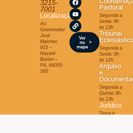
Coordenaç
3215-
t
e
t
k
Pastoral
7001
a
b
u
Localização
Segunda a
g
o
b
Sexta: 8h
r
o
e
Av.
às 13h
a
k
Governador
Tribunal
m
José
Ver
Eclesiástic
Malcher,
no
mapa
915 –
Segunda a
Nazaré
Sexta: 9h
Belém –
às 12h
Arquivo
PA, 66055-
260
e
Documenta
Segunda a
Quinta: 8h
às 13h
Jurídico
Terça e
Quinta: 9h
às 11h