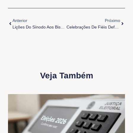
Anterior
Próxi
Anterior
Próximo
Lições Do Sínodo Aos Bispos
Celebrações De Fiéis Defuntos Na Arquidiocese De Belém
Veja Também