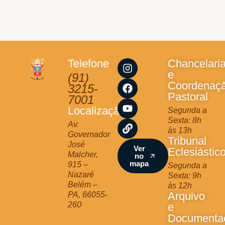
I
F
Y
L
Telefone
Chancelari
n
a
o
i
e
(91)
s
c
u
n
Coordenaç
3215-
t
e
t
k
Pastoral
7001
a
b
u
Localização
Segunda a
g
o
b
Sexta: 8h
r
o
e
Av.
às 13h
a
k
Governador
Tribunal
m
José
Ver
Eclesiástic
Malcher,
no
mapa
915 –
Segunda a
Nazaré
Sexta: 9h
Belém –
às 12h
Arquivo
PA, 66055-
260
e
Documenta