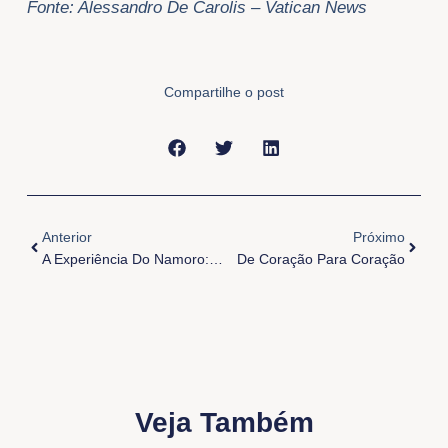
Fonte: Alessandro De Carolis – Vatican News
Compartilhe o post
Anterior
Próxi
Anterior
Próximo
A Experiência Do Namoro: Um Caminho De Amadurecimento
De Coração Para Coração
Veja Também