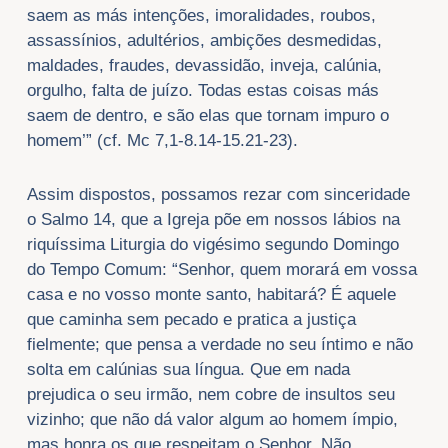
saem as más intenções, imoralidades, roubos,
assassínios, adultérios, ambições desmedidas,
maldades, fraudes, devassidão, inveja, calúnia,
orgulho, falta de juízo. Todas estas coisas más
saem de dentro, e são elas que tornam impuro o
homem’” (cf. Mc 7,1-8.14-15.21-23).
Assim dispostos, possamos rezar com sinceridade
o Salmo 14, que a Igreja põe em nossos lábios na
riquíssima Liturgia do vigésimo segundo Domingo
do Tempo Comum: “Senhor, quem morará em vossa
casa e no vosso monte santo, habitará? É aquele
que caminha sem pecado e pratica a justiça
fielmente; que pensa a verdade no seu íntimo e não
solta em calúnias sua língua. Que em nada
prejudica o seu irmão, nem cobre de insultos seu
vizinho; que não dá valor algum ao homem ímpio,
mas honra os que respeitam o Senhor. Não