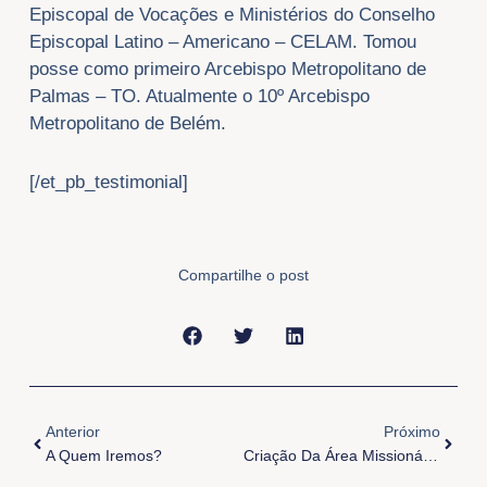
Episcopal de Vocações e Ministérios do Conselho
Episcopal Latino – Americano – CELAM. Tomou
posse como primeiro Arcebispo Metropolitano de
Palmas – TO. Atualmente o 10º Arcebispo
Metropolitano de Belém.
[/et_pb_testimonial]
Compartilhe o post
Anterior
Próxi
Anterior
Próximo
A Quem Iremos?
Criação Da Área Missionária Divino Espírito Santo