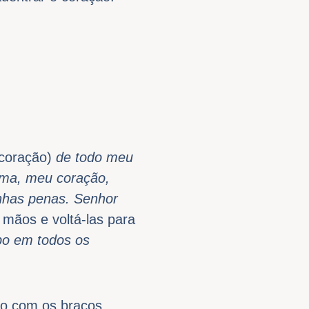
 coração)
de todo meu
lma, meu coração,
inhas penas. Senhor
s mãos e voltá-las para
ebo em todos os
lo com os braços