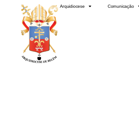
Ir
Arquidiocese
Comunicação
para
o
conteúdo