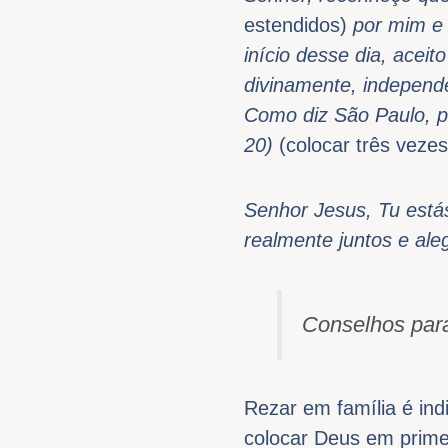
estendidos)
por mim e 
início desse dia, aceit
divinamente, independ
Como diz São Paulo, p
20)
(colocar três veze
Senhor Jesus, Tu está
realmente juntos e al
Conselhos para
Rezar em família é in
colocar Deus em primei