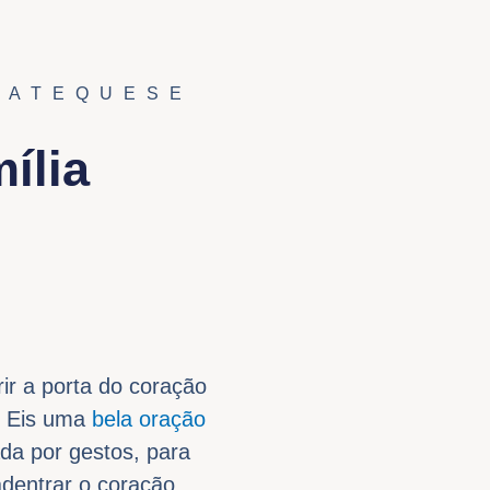
CATEQUESE
ília
ir a porta do coração
. Eis uma
bela oração
da por gestos, para
adentrar o coração.