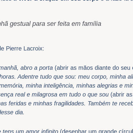
ã gestual para ser feita em família
e Pierre Lacroix:
manhã, abro a porta
(abrir as mãos diante do seu
 horas. Adentre tudo que sou: meu corpo, minha a
memória, minha inteligência, minhas alegrias e m
sença real e milagrosa em tudo o que sou
(abrir a
nhas feridas e minhas fragilidades. Também te rec
esse dia.
 tens um amor infinito
(desenhar um grande círcu