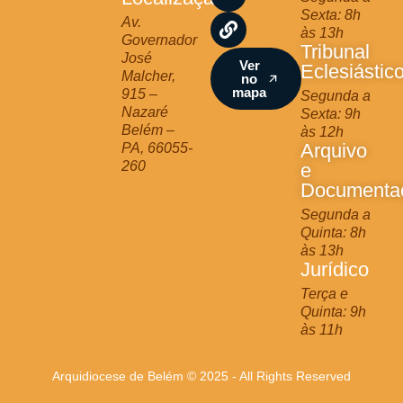
g
o
b
Sexta: 8h
r
o
e
Av.
às 13h
a
k
Governador
Tribunal
m
José
Ver
Eclesiástic
Malcher,
no
mapa
915 –
Segunda a
Nazaré
Sexta: 9h
Belém –
às 12h
Arquivo
PA, 66055-
260
e
Documenta
Segunda a
Quinta: 8h
às 13h
Jurídico
Terça e
Quinta: 9h
às 11h
Arquidiocese de Belém © 2025 - All Rights Reserved