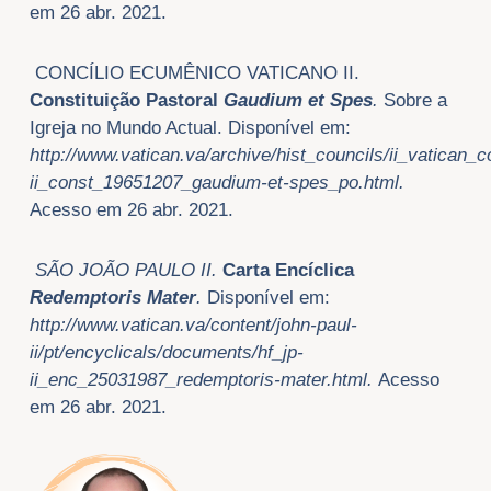
em 26 abr. 2021.
CONCÍLIO ECUMÊNICO VATICANO II.
Constituição Pastoral
Gaudium et Spes
.
Sobre a
Igreja no Mundo Actual. Disponível em:
http://www.vatican.va/archive/hist_councils/ii_vatican_
ii_const_19651207_gaudium-et-spes_po.html.
Acesso em 26 abr. 2021.
SÃO JOÃO PAULO II.
Carta Encíclica
Redemptoris Mater
.
Disponível em:
http://www.vatican.va/content/john-paul-
ii/pt/encyclicals/documents/hf_jp-
ii_enc_25031987_redemptoris-mater.html.
Acesso
em 26 abr. 2021.