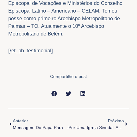
Episcopal de Vocações e Ministérios do Conselho
Episcopal Latino – Americano – CELAM. Tomou
posse como primeiro Arcebispo Metropolitano de
Palmas – TO. Atualmente o 10º Arcebispo
Metropolitano de Belém.
[/et_pb_testimonial]
Compartilhe o post
Anterior
Próxi
Anterior
Próximo
Mensagem Do Papa Para A Quaresma De 2022
Por Uma Igreja Sinodal: Apelo A Caminhar Juntos