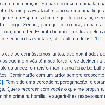
gência e meu coração. Sê para mim como uma lâm
eto. Dá-me palavra fácil e concede-me uma linguag
ogo de teu Espírito, a fim de que tua presença se
ta comigo, Senhor, para que meu coração não se 
querda; que o teu Espírito bom me conduza pelo ca
zem segundo tua vontade, até à última delas”
[1]
.
us que peregrinássemos juntos, acompanhados po
es os quem em vós têm sua força, e se decidem a pa
le da aridez, o transformam numa fonte borbulhan
çãos. Caminharão com um ardor sempre crescente 
2]
. Tem sido uma verdadeira peregrinação, e esta
ça. Quero recordar com vocês o que me propus a v
inha primeira homilia, e sugerir-lhes respeitosam