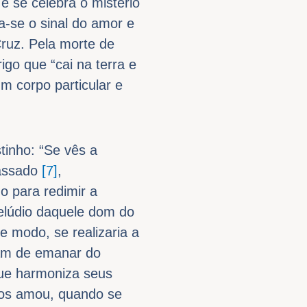
e se celebra o mistério
a-se o sinal do amor e
Cruz. Pela morte de
rigo que “cai na terra e
m corpo particular e
tinho: “Se vês a
passado
[7]
,
o para redimir a
relúdio daquele dom do
e modo, se realizaria a
iam de emanar do
 que harmoniza seus
 os amou, quando se