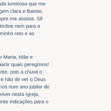
pada luminosa que me
em clara e fluente,
mpre me assista. Sê
incline nem para a
minho reto e as
r Maria, Mãe e
rtir quais peregrinos!
te, pois a chuva o
e hão de ver o Deus
mos num ano jubilar de
iver nesta Igreja,
ente indicações para o