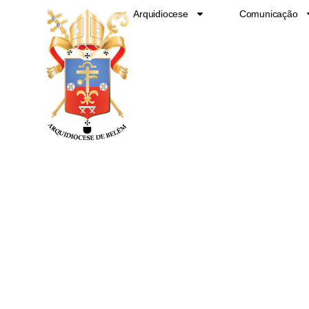
Ir
Arquidiocese
Comunicação
para
o
conteúdo