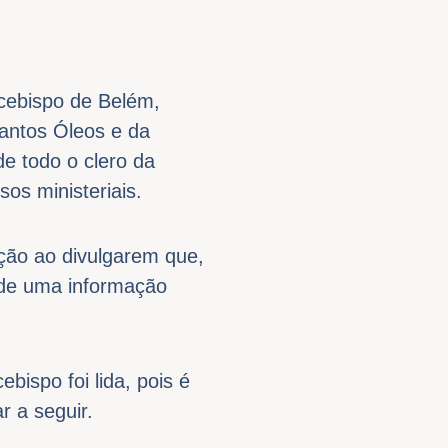
rcebispo de Belém,
antos Óleos e da
de todo o clero da
os ministeriais.
ção ao divulgarem que,
e de uma informação
ispo foi lida, pois é
 a seguir.