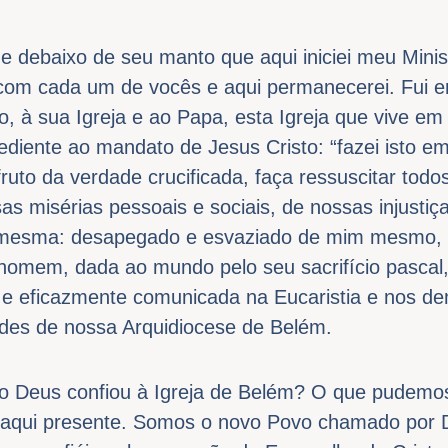
 debaixo de seu manto que aqui iniciei meu Minis
r com cada um de vocês e aqui permanecerei. Fui 
to, à sua Igreja e ao Papa, esta Igreja que vive e
obediente ao mandato de Jesus Cristo: “fazei isto 
ruto da verdade crucificada, faça ressuscitar tod
s misérias pessoais e sociais, de nossas injusti
a mesma: desapegado e esvaziado de mim mesmo, 
 homem, dada ao mundo pelo seu sacrifício pascal
 e eficazmente comunicada na Eucaristia e nos d
des de nossa Arquidiocese de Belém.
o Deus confiou à Igreja de Belém? O que pudemos
tá aqui presente. Somos o novo Povo chamado por D