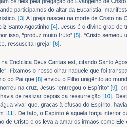
am os fiéis pela pregação do Evangelho de Cristo 
ndo participamos do altar da Eucaristia, manifest
ístico.
[3]
A Igreja nasceu na morte de Cristo na 
, diz Santo Agostinho
[4]
. Jesus é o divino grão de t
or isso, “produz muito fruto”
[5]
. “Cristo semeou u
co, ressuscita Igreja”
[6]
.
na Encíclica Deus Caritas est, citando Santo Agos
de”. Fixamos o nosso olhar naquele que foi trans
nio do Pai que
[8]
enviou o Filho unigênito ao mund
rreu na cruz, Jesus “entregou o Espírito”
[9]
, p
 havia de realizar depois da ressurreição
[10]
. Dest
 água viva” que, graças à efusão do Espírito, hav
em
[11]
. De fato, o Espírito é aquela força interior
o de Cristo e os leva a amar os irmãos como Ele