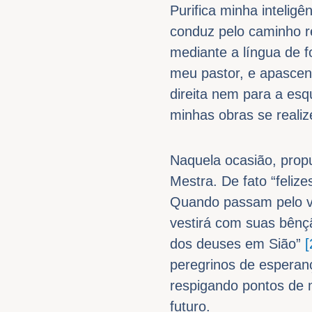
Purifica minha inteli
conduz pelo caminho r
mediante a língua de f
meu pastor, e apascen
direita nem para a es
minhas obras se reali
Naquela ocasião, prop
Mestra. De fato “feliz
Quando passam pelo va
vestirá com suas bên
dos deuses em Sião”
[
peregrinos de esperan
respigando pontos de m
futuro.