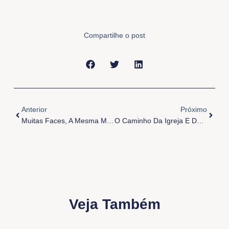
Compartilhe o post
Anterior
Próxi
Anterior
Próximo
Muitas Faces, A Mesma Misericórdia
O Caminho Da Igreja E Dos Cristãos
Veja Também