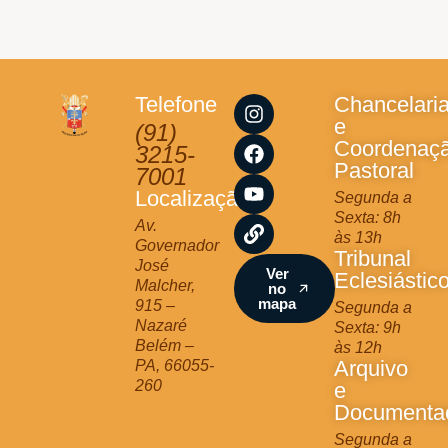
I
F
Y
L
Telefone
Chancelari
n
a
o
i
e
(91)
s
c
u
n
Coordenaç
3215-
t
e
t
k
Pastoral
7001
a
b
u
Localização
Segunda a
g
o
b
Sexta: 8h
r
o
e
Av.
às 13h
a
k
Governador
Tribunal
m
José
Ver
Eclesiástic
Malcher,
no
mapa
915 –
Segunda a
Nazaré
Sexta: 9h
Belém –
às 12h
Arquivo
PA, 66055-
260
e
Documenta
Segunda a