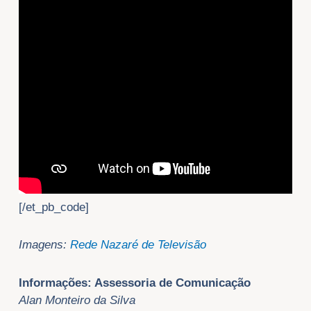
[/et_pb_code]
Imagens:
Rede Nazaré de Televisão
Informações: Assessoria de Comunicação
Alan Monteiro da Silva