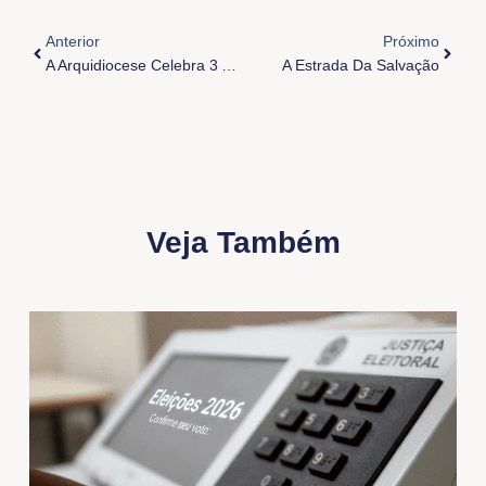
Anterior
Próxi
Anterior
Próximo
A Arquidiocese Celebra 3 Anos Do CEN2016
A Estrada Da Salvação
Veja Também