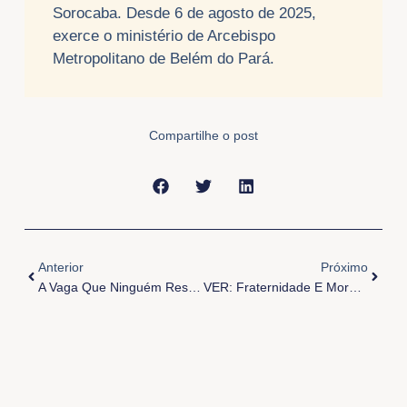
Sorocaba. Desde 6 de agosto de 2025,
exerce o ministério de Arcebispo
Metropolitano de Belém do Pará.
Compartilhe o post
Anterior
Próxi
Anterior
Próximo
A Vaga Que Ninguém Reserva
VER: Fraternidade E Moradia – “Ele Veio Morar Entre Nós”