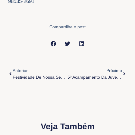
98535-2691
Compartilhe o post
Anterior
Próxi
Anterior
Próximo
Festividade De Nossa Senhora Do Perpétuo Socorro
5º Acampamento Da Juventude Da Arquidiocese De Belém
Veja Também