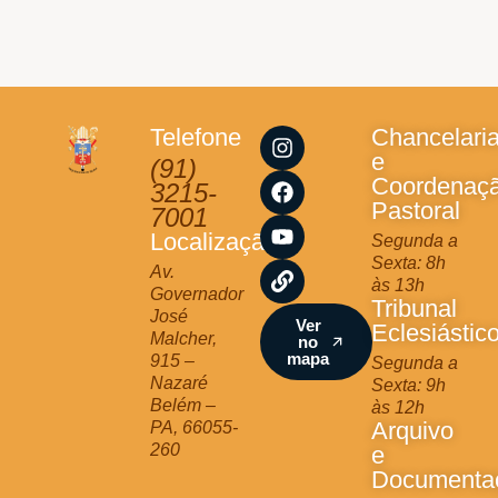
I
F
Y
L
Telefone
Chancelari
n
a
o
i
e
(91)
s
c
u
n
Coordenaç
3215-
t
e
t
k
Pastoral
7001
a
b
u
Localização
Segunda a
g
o
b
Sexta: 8h
r
o
e
Av.
às 13h
a
k
Governador
Tribunal
m
José
Ver
Eclesiástic
Malcher,
no
mapa
915 –
Segunda a
Nazaré
Sexta: 9h
Belém –
às 12h
Arquivo
PA, 66055-
260
e
Documenta