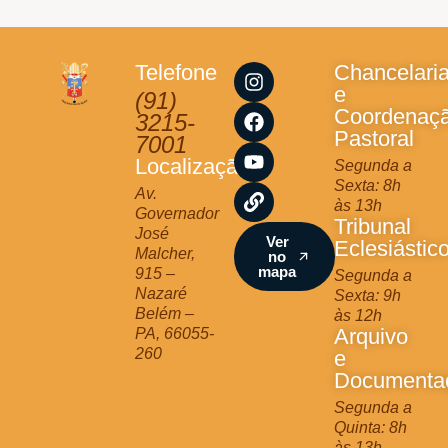
I
F
Y
L
Telefone
Chancelari
n
a
o
i
e
(91)
s
c
u
n
Coordenaç
3215-
t
e
t
k
Pastoral
7001
a
b
u
Localização
Segunda a
g
o
b
Sexta: 8h
r
o
e
Av.
às 13h
a
k
Governador
Tribunal
m
José
Ver
Eclesiástic
Malcher,
no
mapa
915 –
Segunda a
Nazaré
Sexta: 9h
Belém –
às 12h
Arquivo
PA, 66055-
260
e
Documenta
Segunda a
Quinta: 8h
às 13h