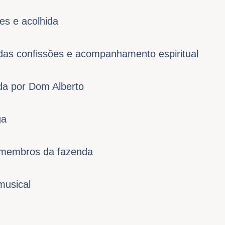
es e acolhida
das confissões e acompanhamento espiritual
da por Dom Alberto
ga
membros da fazenda
musical