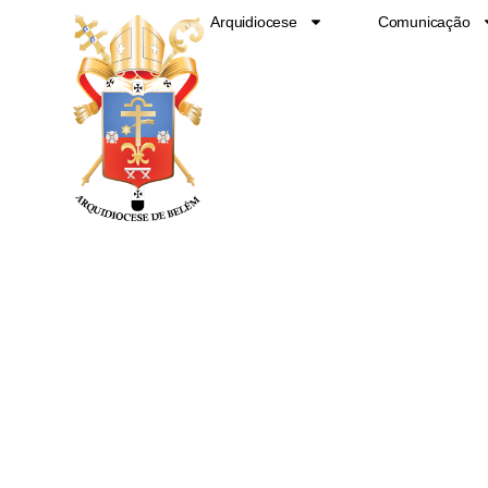
Ir
Arquidiocese
Comunicação
para
o
conteúdo