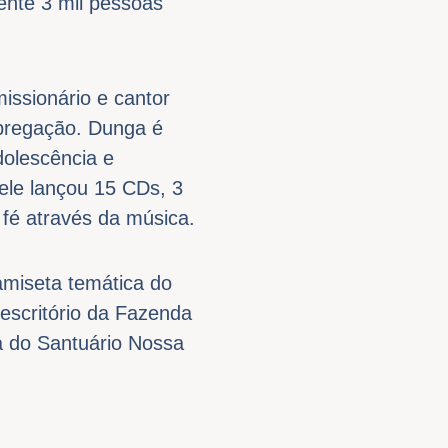
ente 3 mil pessoas
issionário e cantor
pregação. Dunga é
dolescência e
ele lançou 15 CDs, 3
 fé através da música.
amiseta temática do
 escritório da Fazenda
ia do Santuário Nossa