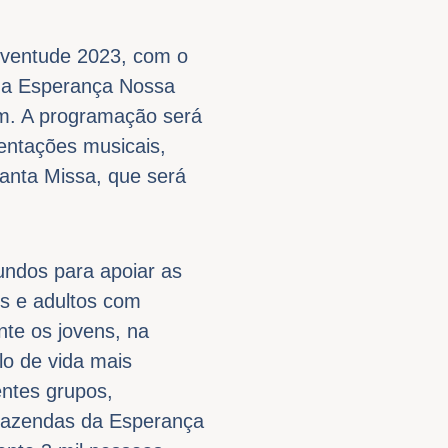
uventude 2023, com o
da Esperança Nossa
ém. A programação será
sentações musicais,
anta Missa, que será
undos para apoiar as
s e adultos com
te os jovens, na
lo de vida mais
entes grupos,
Fazendas da Esperança