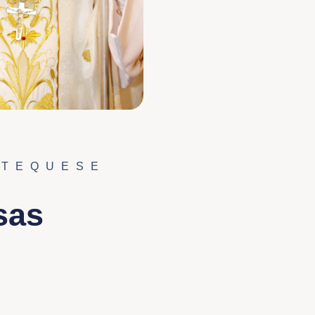
ATEQUESE
sas