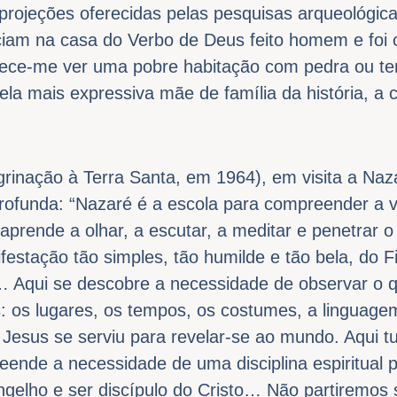
 projeções oferecidas pelas pesquisas arqueológic
ciam na casa do Verbo de Deus feito homem e foi 
rece-me ver uma pobre habitação com pedra ou ter
ela mais expressiva mãe de família da história, a 
grinação à Terra Santa, em 1964), em visita a Na
rofunda: “Nazaré é a escola para compreender a v
aprende a olhar, a escutar, a meditar e penetrar o 
festação tão simples, tão humilde e tão bela, do F
o… Aqui se descobre a necessidade de observar o 
 os lugares, os tempos, os costumes, a linguagem
e Jesus se serviu para revelar-se ao mundo. Aqui t
eende a necessidade de uma disciplina espiritual 
gelho e ser discípulo do Cristo… Não partiremos 