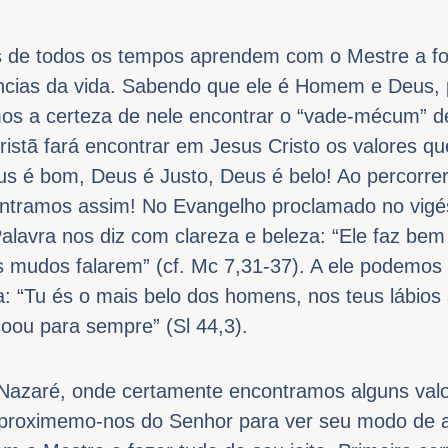
s de todos os tempos aprendem com o Mestre a f
âncias da vida. Sabendo que ele é Homem e Deus, 
emos a certeza de nele encontrar o “vade-mécum” 
cristã fará encontrar em Jesus Cristo os valores 
us é bom, Deus é Justo, Deus é belo! Ao percorre
ntramos assim! No Evangelho proclamado no vigé
avra nos diz com clareza e beleza: “Ele faz bem 
s mudos falarem” (cf. Mc 7,31-37). A ele podemos 
a: “Tu és o mais belo dos homens, nos teus lábios
oou para sempre” (Sl 44,3).
Nazaré, onde certamente encontramos alguns val
 Aproximemo-nos do Senhor para ver seu modo de 