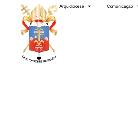
Ir
Arquidiocese
Comunicação
para
o
conteúdo