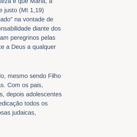
rteza é que Maria, a
 justo (Mt 1,19)
rado” na vontade de
nsabilidade diante dos
am peregrinos pelas
nce a Deus a qualquer
ado, mesmo sendo Filho
as. Com os pais,
s, depois adolescentes
edicação todos os
sas judaicas,