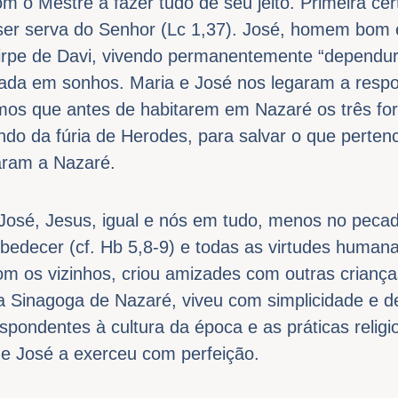
om o Mestre a fazer tudo de seu jeito. Primeira ce
ser serva do Senhor (Lc 1,37). José, homem bom e
irpe de Davi, vivendo permanentemente “dependu
lada em sonhos. Maria e José nos legaram a respo
os que antes de habitarem em Nazaré os três for
indo da fúria de Herodes, para salvar o que perte
naram a Nazaré.
 José, Jesus, igual e nós em tudo, menos no pec
bedecer (cf. Hb 5,8-9) e todas as virtudes human
om os vizinhos, criou amizades com outras criança
 a Sinagoga de Nazaré, viveu com simplicidade e d
ondentes à cultura da época e as práticas religio
de José a exerceu com perfeição.