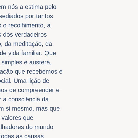
em nós a estima pelo
ssediados por tantos
s o recolhimento, a
as dos verdadeiros
o, da meditação, da
de vida familiar. Que
 simples e austera,
rmação que recebemos é
cial. Uma lição de
íamos de compreender e
r a consciência da
 em si mesmo, mas que
 valores que
balhadores do mundo
 todas as causas