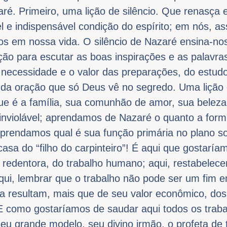
ré. Primeiro, uma lição de silêncio. Que renasça 
el e indispensável condição do espírito; em nós, a
tos em nossa vida. O silêncio de Nazaré ensina-no
sição para escutar as boas inspirações e as palavr
 necessidade e o valor das preparações, do estud
r, da oração que só Deus vê no segredo. Uma lição 
ue é a família, sua comunhão de amor, sua beleza
 inviolável; aprendamos de Nazaré o quanto a fo
 aprendamos qual é sua função primária no plano so
casa do “filho do carpinteiro”! É aqui que gostar
 e redentora, do trabalho humano; aqui, restabelece
aqui, lembrar que o trabalho não pode ser um fim
a resultam, mais que de seu valor econômico, dos
 E como gostaríamos de saudar aqui todos os tra
 seu grande modelo, seu divino irmão, o profeta de