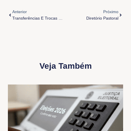
Anterior
Próxi
Anterior
Próximo
Transferências E Trocas De Funções 2025
Diretório Pastoral
Veja Também