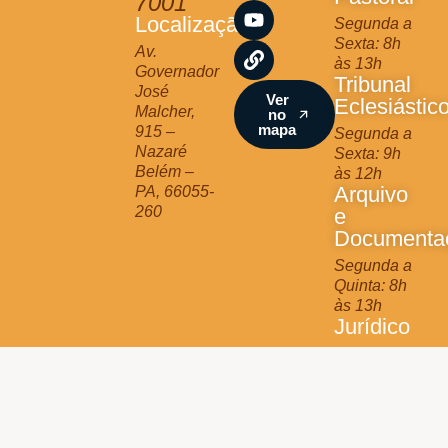
7001
a
b
u
Localização
Segunda a
g
o
b
Sexta: 8h
r
o
e
Av.
às 13h
a
k
Governador
Tribunal
m
José
Ver
Eclesiástic
Malcher,
no
mapa
915 –
Segunda a
Nazaré
Sexta: 9h
Belém –
às 12h
Arquivo
PA, 66055-
260
e
Documenta
Segunda a
Quinta: 8h
às 13h
Jurídico
Terça e
Quinta: 9h
às 11h
Arquidiocese de Belém © 2025 - All Rights Reserved