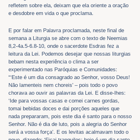
refletem sobre ela, deixam que ela oriente a oração
e desdobre em vida o que proclama.
E por falar em Palavra proclamada, neste final de
semana a Liturgia se abre com o texto de Neemias
8,2-4a.5-6.8-10, onde o sacerdote Esdras fez a
leitura da Lei. Podemos desejar que nossas liturgias
bebam nesta experiência o clima a ser
experimentado nas Paróquias e Comunidades:
“‘Este é um dia consagrado ao Senhor, vosso Deus!
Não lamenteis nem choreis’ – pois todo o povo
chorava ao ouvir as palavras da Lei. E disse-lhes:
‘Ide para vossas casas e comei carnes gordas,
tomai bebidas doces e dai porções aqueles que
nada prepararam, pois este dia é santo para o nosso
Senhor. Não é dia de luto, pois a alegria do Senhor
será a vossa força’. E os levitas acalmavam todo o
povo, dizendo: ‘Ficai tranquilos; hoje é um dia santo.