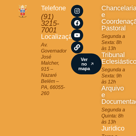
I
F
Y
L
Telefone
Chancelari
n
a
o
i
e
(91)
s
c
u
n
Coordenaç
3215-
t
e
t
k
Pastoral
7001
a
b
u
Localização
Segunda a
g
o
b
Sexta: 8h
r
o
e
Av.
às 13h
a
k
Governador
Tribunal
m
José
Ver
Eclesiástic
Malcher,
no
mapa
915 –
Segunda a
Nazaré
Sexta: 9h
Belém –
às 12h
Arquivo
PA, 66055-
260
e
Documenta
Segunda a
Quinta: 8h
às 13h
Jurídico