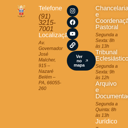
I
F
Y
L
Telefone
Chancelari
n
a
o
i
e
(91)
s
c
u
n
Coordenaç
3215-
t
e
t
k
Pastoral
7001
a
b
u
Localização
Segunda a
g
o
b
Sexta: 8h
r
o
e
Av.
às 13h
a
k
Governador
Tribunal
m
José
Ver
Eclesiástic
Malcher,
no
mapa
915 –
Segunda a
Nazaré
Sexta: 9h
Belém –
às 12h
Arquivo
PA, 66055-
260
e
Documenta
Segunda a
Quinta: 8h
às 13h
Jurídico