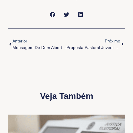
Anterior
Próxi
Anterior
Próximo
Mensagem De Dom Alberto Em Combate Ao Coronavírus
Proposta Pastoral Juvenil Em Tempos De Quarentena
Veja Também