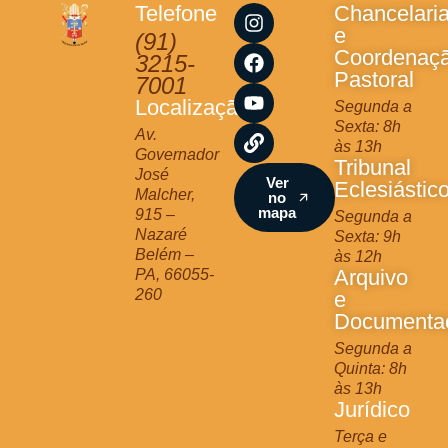
I
F
Y
L
Telefone
Chancelari
n
a
o
i
e
(91)
s
c
u
n
Coordenaç
3215-
t
e
t
k
Pastoral
7001
a
b
u
Localização
Segunda a
g
o
b
Sexta: 8h
r
o
e
Av.
às 13h
a
k
Governador
Tribunal
m
José
Ver
Eclesiástic
Malcher,
no
mapa
915 –
Segunda a
Nazaré
Sexta: 9h
Belém –
às 12h
Arquivo
PA, 66055-
260
e
Documenta
Segunda a
Quinta: 8h
às 13h
Jurídico
Terça e