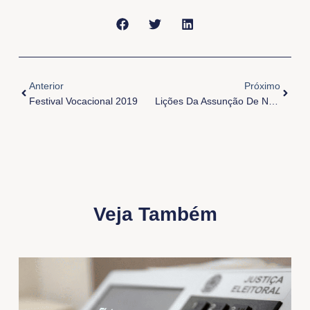
Anterior
Próxi
Anterior
Próximo
Festival Vocacional 2019
Lições Da Assunção De Nossa Senhora
Veja Também