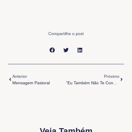
Compartilhe o post
Anterior
Próxi
Anterior
Próximo
Mensagem Pastoral
“Eu Também Não Te Condeno!”
Veja Também