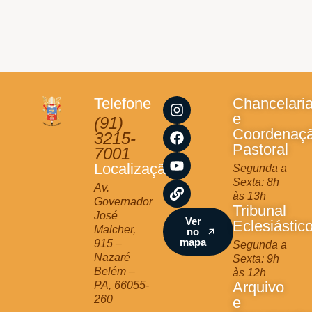
I
F
Y
L
Telefone
Chancelari
n
a
o
i
e
(91)
s
c
u
n
Coordenaç
3215-
t
e
t
k
Pastoral
7001
a
b
u
Localização
Segunda a
g
o
b
Sexta: 8h
r
o
e
Av.
às 13h
a
k
Governador
Tribunal
m
José
Ver
Eclesiástic
Malcher,
no
mapa
915 –
Segunda a
Nazaré
Sexta: 9h
Belém –
às 12h
Arquivo
PA, 66055-
260
e