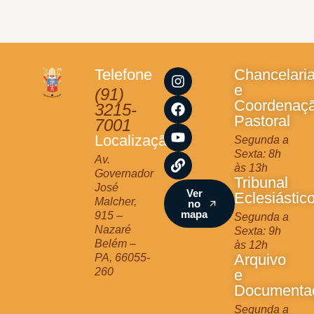
I
F
Y
L
Telefone
Chancelari
n
a
o
i
e
(91)
s
c
u
n
Coordenaç
3215-
t
e
t
k
Pastoral
7001
a
b
u
Localização
Segunda a
g
o
b
Sexta: 8h
r
o
e
Av.
às 13h
a
k
Governador
Tribunal
m
José
Ver
Eclesiástic
Malcher,
no
mapa
915 –
Segunda a
Nazaré
Sexta: 9h
Belém –
às 12h
Arquivo
PA, 66055-
260
e
Documenta
Segunda a