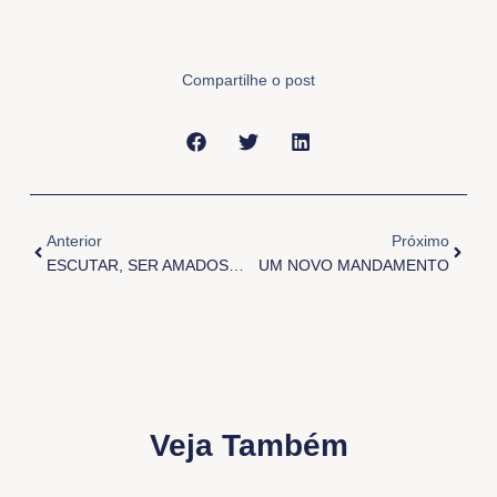
Compartilhe o post
Anterior
Próxi
Anterior
Próximo
ESCUTAR, SER AMADOS, SER CONHECIDOS E SEGUIR O BOM PASTOR
UM NOVO MANDAMENTO
Veja Também