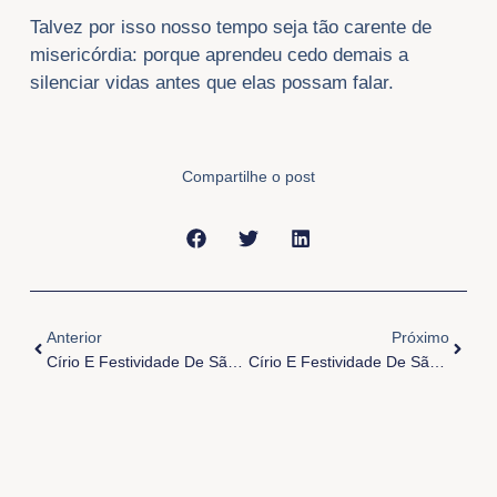
Talvez por isso nosso tempo seja tão carente de
misericórdia: porque aprendeu cedo demais a
silenciar vidas antes que elas possam falar.
Compartilhe o post
Anterior
Próxi
Anterior
Próximo
Círio E Festividade De São Sebastião 2026
Círio E Festividade De São Sebastião 2026