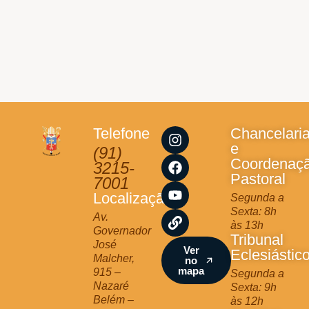
I
F
Y
L
Telefone
Chancelari
n
a
o
i
e
(91)
s
c
u
n
Coordenaç
3215-
t
e
t
k
Pastoral
7001
a
b
u
Localização
Segunda a
g
o
b
Sexta: 8h
r
o
e
Av.
às 13h
a
k
Governador
Tribunal
m
José
Ver
Eclesiástic
Malcher,
no
mapa
915 –
Segunda a
Nazaré
Sexta: 9h
Belém –
às 12h