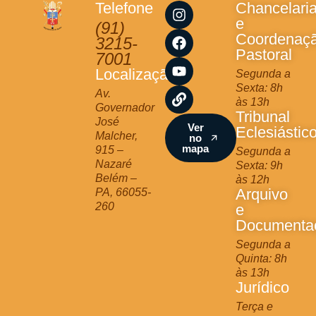
I
F
Y
L
Telefone
Chancelari
n
a
o
i
e
(91)
s
c
u
n
Coordenaç
3215-
t
e
t
k
Pastoral
7001
a
b
u
Localização
Segunda a
g
o
b
Sexta: 8h
r
o
e
Av.
às 13h
a
k
Governador
Tribunal
m
José
Ver
Eclesiástic
Malcher,
no
mapa
915 –
Segunda a
Nazaré
Sexta: 9h
Belém –
às 12h
Arquivo
PA, 66055-
260
e
Documenta
Segunda a
Quinta: 8h
às 13h
Jurídico
Terça e