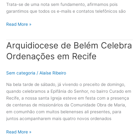
Trata-se de uma nota sem fundamento, afirmamos pois
garantimos que todos os e-mails e contatos telefônicos são
Read More »
Arquidiocese de Belém Celebra
Arquidiocese
de
Ordenações em Recife
Belém
Celebra
Ordenações
Sem categoria
/
Alaíse Ribeiro
em
Recife
Na bela tarde de sábado, já vivendo o preceito de domingo,
quando celebramos a Epifânia do Senhor, no bairro Curado em
Recife, a nossa santa Igreja esteve em festa com a presença
de centenas de missionários da Comunidade Obra de Maria,
em comunhão com muitos belenenses ali presentes, para
juntos acompanharem mais quatro novos ordenados
Read More »