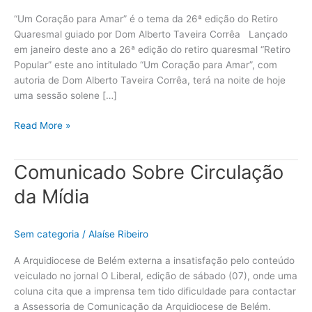
Popular
2017
“Um Coração para Amar” é o tema da 26ª edição do Retiro
Quaresmal guiado por Dom Alberto Taveira Corrêa Lançado
em janeiro deste ano a 26ª edição do retiro quaresmal “Retiro
Popular” este ano intitulado “Um Coração para Amar”, com
autoria de Dom Alberto Taveira Corrêa, terá na noite de hoje
uma sessão solene […]
Read More »
Comunicado Sobre Circulação
Comunicado
Sobre
da Mídia
Circulação
da
Mídia
Sem categoria
/
Alaíse Ribeiro
A Arquidiocese de Belém externa a insatisfação pelo conteúdo
veiculado no jornal O Liberal, edição de sábado (07), onde uma
coluna cita que a imprensa tem tido dificuldade para contactar
a Assessoria de Comunicação da Arquidiocese de Belém.