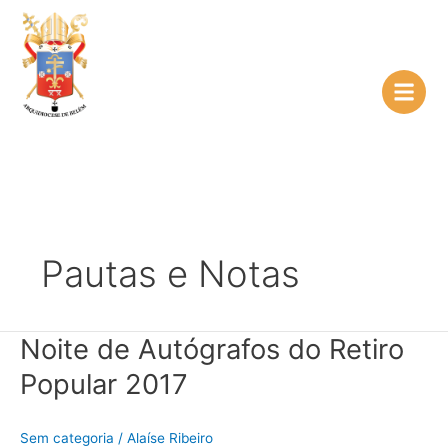
Ir
para
o
conteúdo
Pautas e Notas
Noite de Autógrafos do Retiro
Noite
de
Popular 2017
Autógrafos
do
Retiro
Sem categoria
/
Alaíse Ribeiro