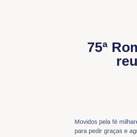
75ª Rom
reu
Movidos pela fé milha
para pedir graças e ag