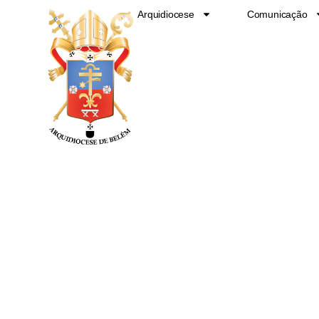
Ir
Arquidiocese
Comunicação
para
o
conteúdo