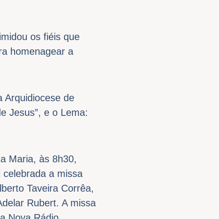
midou os fiéis que
para homenagear a
a Arquidiocese de
e Jesus”, e o Lema:
ta Maria, às 8h30,
i celebrada a missa
berto Taveira Corrêa,
Adelar Rubert. A missa
ela Nova Rádio