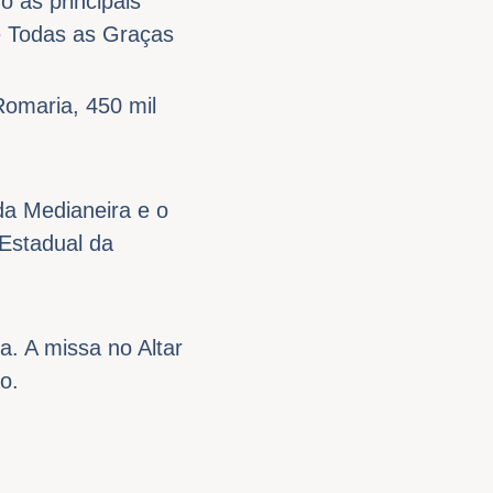
 as principais
e Todas as Graças
Romaria, 450 mil
a Medianeira e o
Estadual da
a. A missa no Altar
o.