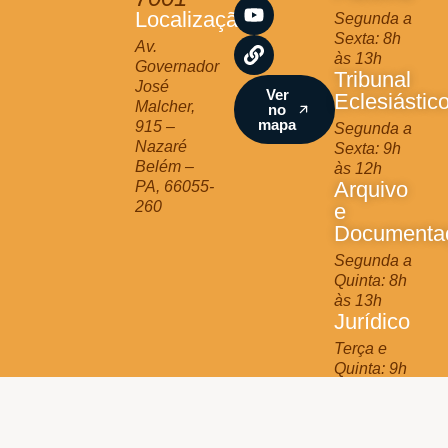
a
b
u
Localização
Segunda a
g
o
b
Sexta: 8h
r
o
e
Av.
às 13h
a
k
Governador
Tribunal
m
José
Ver
Eclesiástic
Malcher,
no
mapa
915 –
Segunda a
Nazaré
Sexta: 9h
Belém –
às 12h
Arquivo
PA, 66055-
260
e
Documenta
Segunda a
Quinta: 8h
às 13h
Jurídico
Terça e
Quinta: 9h
às 11h
Arquidiocese de Belém © 2025 - All Rights Reserved