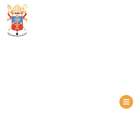
Ir
para
o
conteúdo