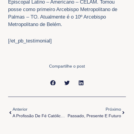
Episcopal Latino – Americano – CELAM. Tomou
posse como primeiro Arcebispo Metropolitano de
Palmas – TO. Atualmente é o 10º Arcebispo
Metropolitano de Belém.
[/et_pb_testimonial]
Compartilhe o post
Anterior
Próxi
Anterior
Próximo
A Profissão De Fé Católica Como Identidade E Vida
Passado, Presente E Futuro