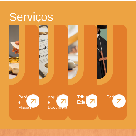
Serviços
Paróquias
Arquivo
Tribunal
Padres
e
e
Eclesiástico
Missas
Documentação