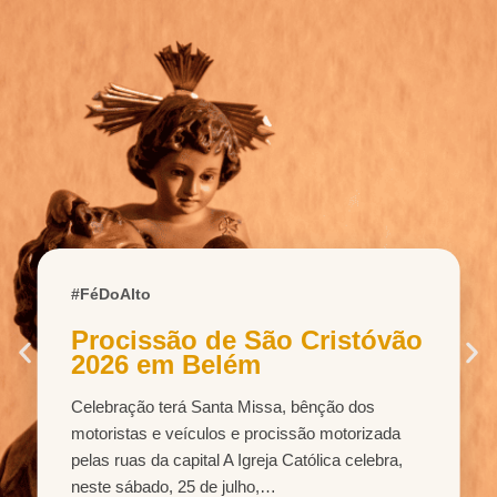
#FéDoAlto
Catedral de Belém Celebra
409 anos da Paróquia
Nossa Senhora da Graça
Missa solene recordará a origem da primeira
paróquia da Região Norte e sua contribuição
para a formação histórica, religiosa e cultural de
Belém A Arquidiocese…