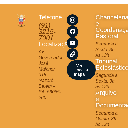
I
F
Y
L
Telefone
Chancelari
n
a
o
i
e
(91)
s
c
u
n
Coordenaç
3215-
t
e
t
k
Pastoral
7001
a
b
u
Localização
Segunda a
g
o
b
Sexta: 8h
r
o
e
Av.
às 13h
a
k
Governador
Tribunal
m
José
Ver
Eclesiástic
Malcher,
no
mapa
915 –
Segunda a
Nazaré
Sexta: 9h
Belém –
às 12h
Arquivo
PA, 66055-
260
e
Documenta
Segunda a
Quinta: 8h
às 13h